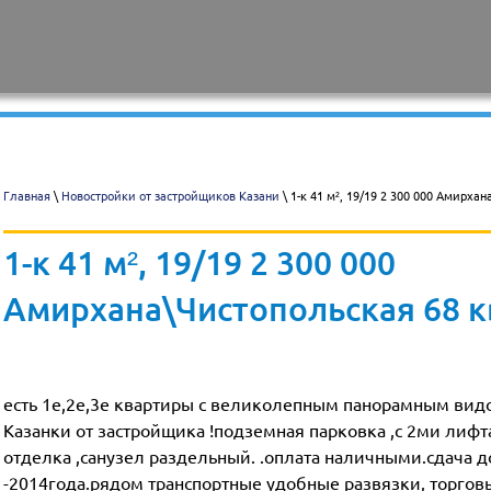
Главная
\
Новостройки от застройщиков Казани
\ 1-к 41 м², 19/19 2 300 000 Амирха
1-к 41 м², 19/19 2 300 000
Амирхана\Чистопольская 68 к
есть 1е,2е,3е квартиры с великолепным панорамным вид
Казанки от застройщика !подземная парковка ,с 2ми лиф
отделка ,санузел раздельный. .оплата наличными.сдача д
-2014года.рядом транспортные удобные развязки, торгов