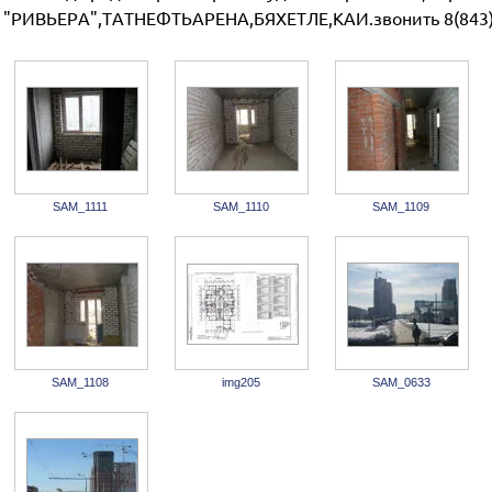
"РИВЬЕРА",ТАТНЕФТЬАРЕНА,БЯХЕТЛЕ,КАИ.звонить 8(843)
SAM_1111
SAM_1110
SAM_1109
SAM_1108
img205
SAM_0633