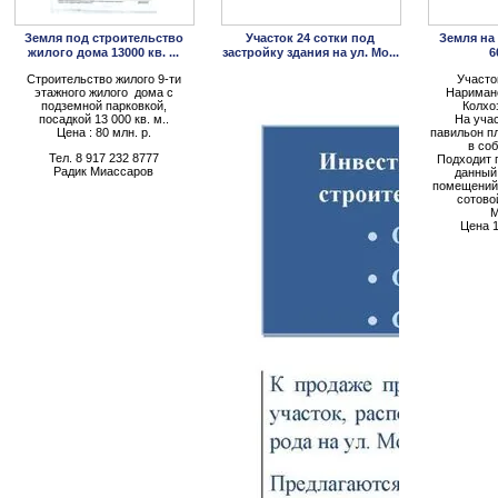
Земля под строительство
Участок 24 сотки под
Земля на
жилого дома 13000 кв. ...
застройку здания на ул. Мо...
6
Строительство жилого 9-ти
Участок
этажного жилого дома с
Наримано
подземной парковкой,
Колхо
посадкой 13 000 кв. м..
На уча
Цена : 80 млн. р.
павильон п
в со
Тел. 8 917 232 8777
Подходит 
Радик Миассаров
данный
помещений
сотово
М
Цена 1