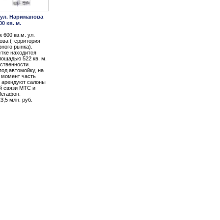
 ул. Нариманова
00 кв. м.
 600 кв.м. ул.
ва (территория
зного рынка).
стке находится
лощадью 522 кв. м.
бственности.
под автомойку, на
 момент часть
 арендуют салоны
й связи МТС и
егафон.
3,5 млн. руб.